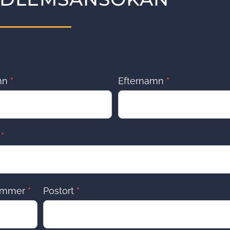
mn
*
Efternamn
*
s
*
ummer
*
Postort
*