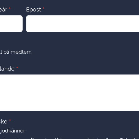
eår
*
Epost
*
ll bli medlem
lande
*
cke
*
godkänner