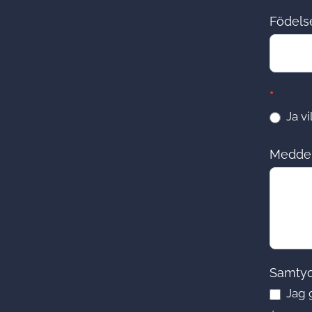
Födels
*
Ja vi
Medde
Samty
Jag 