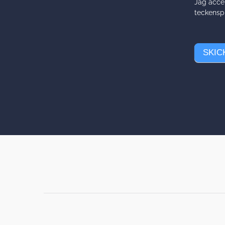
Jag accep
teckenspr
SKIC