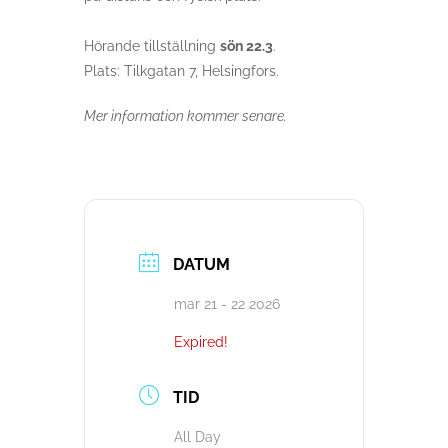
Hörande
tillställning
sön
22.3
.
Plats: Tilkgatan 7, Helsingfors.
Mer information kommer senare.
DATUM
mar 21 - 22 2026
Expired!
TID
All Day