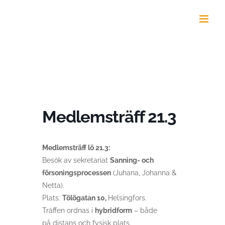
Skip
to
content
Medlemsträff 21.3
Medlemsträff
lö
21.3:
Besök av sekretariat
Sanning- och
försoningsprocessen
(Juhana, Johanna &
Netta
)
.
Plats:
Tölögatan 10,
Helsingfors.
Träffen ordnas i
hy
br
idform
–
både
på
distans och fysisk
plats
.